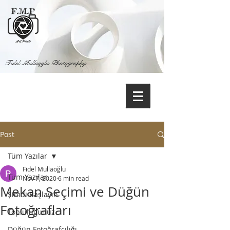
Fidel Mullaoglu Photography
Post
Tüm Yazılar
Fidel Mullaoğlu
Tüm Yazılar
Nov 7, 2020
6 min read
Mekan Seçimi ve Düğün
Şimdi Başlayın
Fotoğrafları
Topluluğunuz
Düğün Fotoğrafçılığı