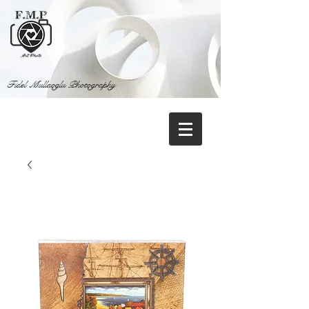
Fidel Mullaoglu Photography