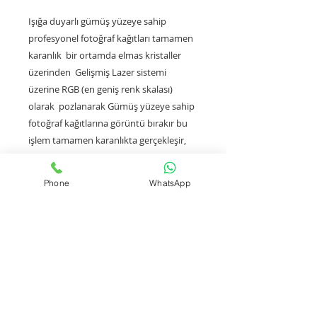
Işığa duyarlı gümüş yüzeye sahip
profesyonel fotoğraf kağıtları tamamen
karanlık bir ortamda elmas kristaller
üzerinden Gelişmiş Lazer sistemi
üzerine RGB (en geniş renk skalası)
olarak pozlanarak Gümüş yüzeye sahip
fotoğraf kağıtlarına görüntü bırakır bu
işlem tamamen karanlıkta gerçekleşir,
pozlamanın ardından belirlenen
sürelerde developer ve bleach fix
Phone
WhatsApp
kimyasallarında belirlenen sıcaklıklarda
kimyasal tepkimeler gerçekleşerek ömür
boyu solmayan su ile dahi yıkanabilen
durulanabilen ömür boyu solmayan
gerçek fotoğraf baskısı gerçekleşir.
Fotoğraf Baskılarında Lazer Pozlama