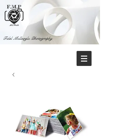
Fidel Mullaoglu Photography